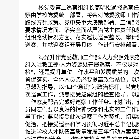
校党委第二巡察组组长高明松通报巡察任
察由学校党委统一部署，将会对党委教师工作
路线方针政策、党中央重大决策部署、工信部
要求情况方面、落实全面从
严治党主体责任和
组织路线情况方面、落实巡视巡察整改、审计
巡察，并就巡察组开展具体工作进行安排部署
冯光升作党委教师工作部/人力资源处表
组入驻教工部/人力资源处开展巡察，不仅是对
检”，还是提升单位工作水平和发展质量的一次
督促落实。全体人员务必要提高政治站位，以
思想为指导，以“四个意识”为政治标杆，以党
次巡察工作，诚恳接受巡察组的检查指导，以
工作态度配合完成好巡察工作任务。他指出，
员同志们要以良好的精神状态和扎实的工作作
导工作；要以接受此次巡察工作为契机，切实
促治，把接受巡察和
学习贯彻习近平总书记视
推进学校人才队伍高质量发展三年行动方案落